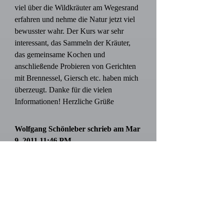
viel über die Wildkräuter am Wegesrand
erfahren und nehme die Natur jetzt viel
bewusster wahr. Der Kurs war sehr
interessant, das Sammeln der Kräuter,
das gemeinsame Kochen und
anschließende Probieren von Gerichten
mit Brennessel, Giersch etc. haben mich
überzeugt. Danke für die vielen
Informationen! Herzliche Grüße
Wolfgang Schönleber schrieb am Mar
9, 2011 11:46 PM
Hallo Tanja, Herzlichen Glückwunsch
für die gelungene web-site. Sie ist sehr
ansprechend und informativ, gut
strukturiert und nicht überfrachtet. Wir
wünschen Dir viel Erfolg und weiterhin
zufriedene Patienten und Kursteilnehmer.