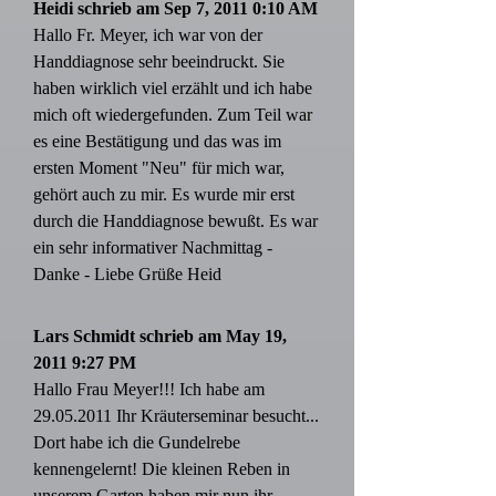
Heidi schrieb am Sep 7, 2011 0:10 AM
Hallo Fr. Meyer, ich war von der
Handdiagnose sehr beeindruckt. Sie
haben wirklich viel erzählt und ich habe
mich oft wiedergefunden. Zum Teil war
es eine Bestätigung und das was im
ersten Moment "Neu" für mich war,
gehört auch zu mir. Es wurde mir erst
durch die Handdiagnose bewußt. Es war
ein sehr informativer Nachmittag -
Danke - Liebe Grüße Heid
Lars Schmidt schrieb am May 19,
2011 9:27 PM
Hallo Frau Meyer!!! Ich habe am
29.05.2011
Ihr Kräuterseminar besucht...
Dort habe ich die Gundelrebe
kennengelernt! Die kleinen Reben in
unserem Garten haben mir nun ihr