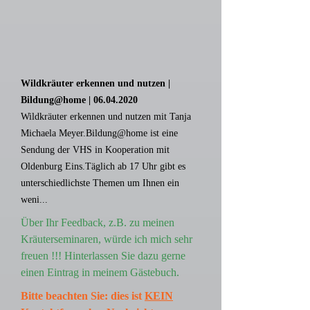
Wildkräuter erkennen und nutzen |
Bildung@home |
06.04.2020
Wildkräuter erkennen und nutzen mit Tanja
Michaela Meyer.Bildung@home ist eine
Sendung der VHS in Kooperation mit
Oldenburg Eins.Täglich ab 17 Uhr gibt es
unterschiedlichste Themen um Ihnen ein
weni...
Über Ihr Feedback, z.B. zu meinen
Kräuterseminaren, würde ich mich sehr
freuen !!! Hinterlassen Sie dazu gerne
einen Eintrag in meinem Gästebuch.
Bitte beachten Sie: dies ist
KEIN