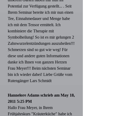
Potential zur Verfügung gestellt... . Seit
Ihrem Seminar bereite ich mir nun einen
Tee, Einnahmedauer und Menge habe
ich mit dem Tensor ermittelt. Ich
kombiniere die Therapie mit
Symbolheilung! So ist es mir gelungen 2
Zahnwurzelentzündungen auszuheilen!!!
Schmerzen sind so gut wie weg! Für
diese und andere guten Informationen
danke ich Ihnen von ganzen Herzen
Frau Meyer!!! Beim nächsten Seminar
bin ich wieder dabei! Liebe Grüße vom
Rutengänger Lars Schmidt
Hannelore Adams schrieb am May 18,
2011 5:25 PM
Hallo Frau Meyer, in Ihrem
Frühjahrskurs "Kräuterküche" habe ich