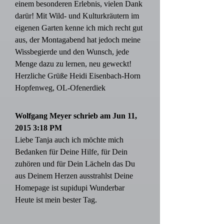
einem besonderen Erlebnis, vielen Dank
darür! Mit Wild- und Kulturkräutern im
eigenen Garten kenne ich mich recht gut
aus, der Montagabend hat jedoch meine
Wissbegierde und den Wunsch, jede
Menge dazu zu lernen, neu geweckt!
Herzliche Grüße Heidi Eisenbach-Horn
Hopfenweg, OL-Ofenerdiek
Wolfgang Meyer schrieb am Jun 11,
2015 3:18 PM
Liebe Tanja auch ich möchte mich
Bedanken für Deine Hilfe, für Dein
zuhören und für Dein Lächeln das Du
aus Deinem Herzen ausstrahlst Deine
Homepage ist supidupi Wunderbar
Heute ist mein bester Tag.