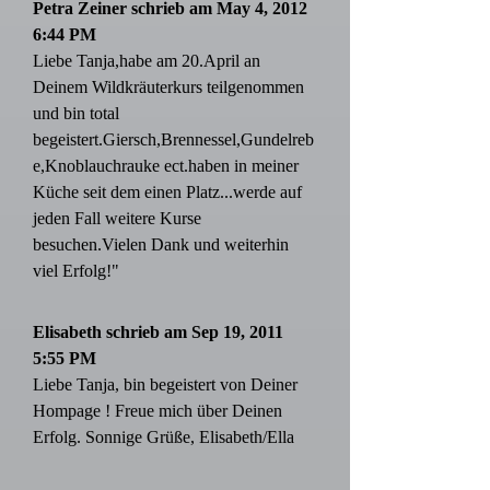
Petra Zeiner schrieb am May 4, 2012
6:44 PM
Liebe Tanja,habe am 20.April an
Deinem Wildkräuterkurs teilgenommen
und bin total
begeistert.Giersch,Brennessel,Gundelreb
e,Knoblauchrauke ect.haben in meiner
Küche seit dem einen Platz...werde auf
jeden Fall weitere Kurse
besuchen.Vielen Dank und weiterhin
viel Erfolg!"
Elisabeth schrieb am Sep 19, 2011
5:55 PM
Liebe Tanja, bin begeistert von Deiner
Hompage ! Freue mich über Deinen
Erfolg. Sonnige Grüße, Elisabeth/Ella