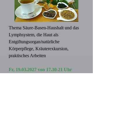
Thema Säure-Basen-Haushalt und das
Lymphsystem, die Haut als
Entgiftungsorgan/natürliche
Körperpflege, Kräuterexkursion,
praktisches Arbeiten
Fr,
19.03.2027
von 17.30-21 Uhr
Sa,
20.03.2027
von 10-17 Uhr
So,
21.03.2027
von 10-ca. 15 Uhr
Kosten:
€ 270,-
Modul 3 - Thema Darm