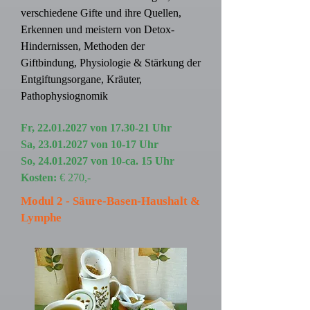
verschiedene Gifte und ihre Quellen,
Erkennen und meistern von Detox-
Hindernissen, Methoden der
Giftbindung, Physiologie & Stärkung der
Entgiftungsorgane, Kräuter,
Pathophysiognomik
Fr,
22.01.2027
von 17.30-21 Uhr
Sa,
23.01.2027
von 10-17 Uhr
So,
24.01.2027
von 10-ca. 15 Uhr
Kosten:
€ 270,-
Modul 2 - Säure-Basen-Haushalt &
Lymphe